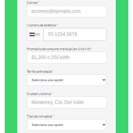
Correo
*
Número de teléfono
*
+52
Promedio de consumo mensual (en $ ó kWh)
*
Tarifa contratada
*
Ciudad y colonia
*
Tipo de inmueble
*