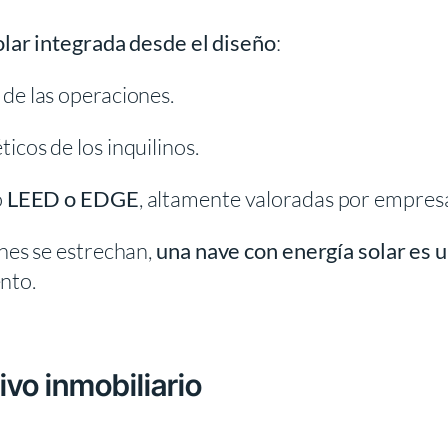
olar integrada desde el diseño
:
de las operaciones.
icos de los inquilinos.
o
LEED o EDGE
, altamente valoradas por empresa
es se estrechan,
una nave con energía solar es u
ento.
tivo inmobiliario