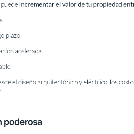
o puede
incrementar el valor de tu propiedad en
s.
o plazo.
iación acelerada.
able.
esde el diseño arquitectónico y eléctrico, los cos
r.
n poderosa