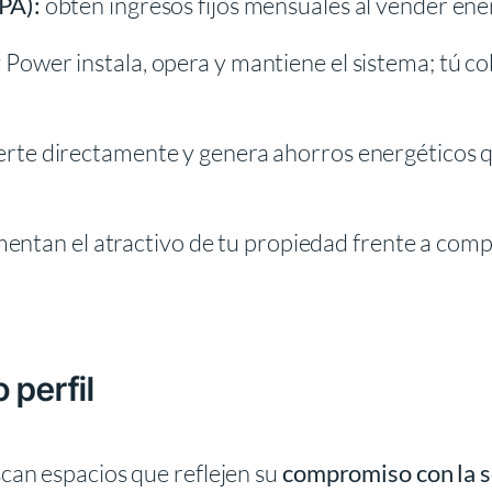
PA):
obtén ingresos fijos mensuales al vender energ
 Power instala, opera y mantiene el sistema; tú co
erte directamente y genera ahorros energéticos qu
mentan el atractivo de tu propiedad frente a com
 perfil
an espacios que reflejen su
compromiso con la so