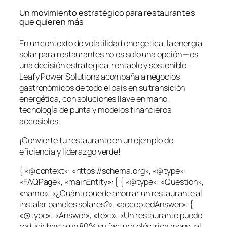
Un movimiento estratégico para restaurantes
que quieren más
En un contexto de volatilidad energética, la energía
solar para restaurantes no es solo una opción —es
una decisión estratégica, rentable y sostenible.
Leafy Power Solutions acompaña a negocios
gastronómicos de todo el país en su transición
energética, con soluciones llave en mano,
tecnología de punta y modelos financieros
accesibles.
¡Convierte tu restaurante en un ejemplo de
eficiencia y liderazgo verde!
{ «@context»: «https://schema.org», «@type»:
«FAQPage», «mainEntity»: [ { «@type»: «Question»,
«name»: «¿Cuánto puede ahorrar un restaurante al
instalar paneles solares?», «acceptedAnswer»: {
«@type»: «Answer», «text»: «Un restaurante puede
reducir hasta un 80% su factura eléctrica mensual