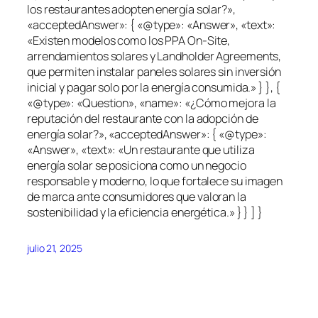
los restaurantes adopten energía solar?»,
«acceptedAnswer»: { «@type»: «Answer», «text»:
«Existen modelos como los PPA On-Site,
arrendamientos solares y Landholder Agreements,
que permiten instalar paneles solares sin inversión
inicial y pagar solo por la energía consumida.» } }, {
«@type»: «Question», «name»: «¿Cómo mejora la
reputación del restaurante con la adopción de
energía solar?», «acceptedAnswer»: { «@type»:
«Answer», «text»: «Un restaurante que utiliza
energía solar se posiciona como un negocio
responsable y moderno, lo que fortalece su imagen
de marca ante consumidores que valoran la
sostenibilidad y la eficiencia energética.» } } ] }
julio 21, 2025